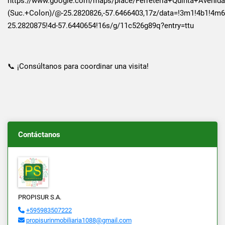
https://www.google.com/maps/place/Ferreteria+Quinta+Avenid
(Suc.+Colon)/@-25.2820826,-57.6466403,17z/data=!3m1!4b1!4m
25.2820875!4d-57.6440654!16s/g/11c526g89q?entry=ttu
📞 ¡Consúltanos para coordinar una visita!
Contáctanos
PROPISUR S.A.
+595983507222
propisurinmobiliaria1088@gmail.com