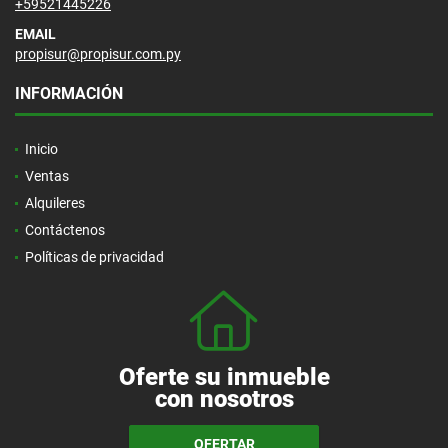
+59521445226
EMAIL
propisur@propisur.com.py
INFORMACIÓN
Inicio
Ventas
Alquileres
Contáctenos
Políticas de privacidad
Oferte su inmueble
con nosotros
OFERTAR