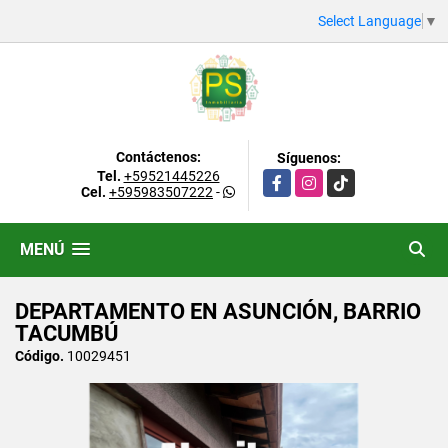
Select Language
▼
Contáctenos:
Síguenos:
Tel.
+59521445226
Facebook
Instagram
TikTok
Cel.
+595983507222
-
MENÚ
DEPARTAMENTO EN ASUNCIÓN, BARRIO
TACUMBÚ
Código.
10029451