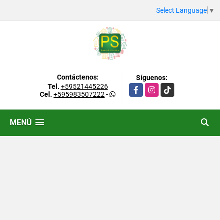
Select Language
▼
Contáctenos:
Síguenos:
Tel.
+59521445226
Facebook
Instagram
TikTok
Cel.
+595983507222
-
MENÚ