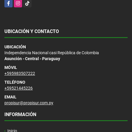
Facebook
Instagram
TikTok
UBICACIÓN Y CONTACTO
UBICACIÓN
Independencia Nacional casi República de Colombia
Asunción - Central - Paraguay
MÓVIL
+595983507222
TELÉFONO
+59521445226
EMAIL
propisur@propisur.com.py
INFORMACIÓN
Inicio