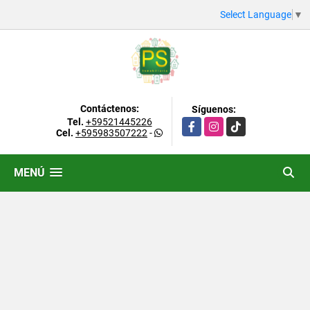
Select Language
▼
Contáctenos:
Síguenos:
Tel.
+59521445226
Facebook
Instagram
TikTok
Cel.
+595983507222
-
MENÚ