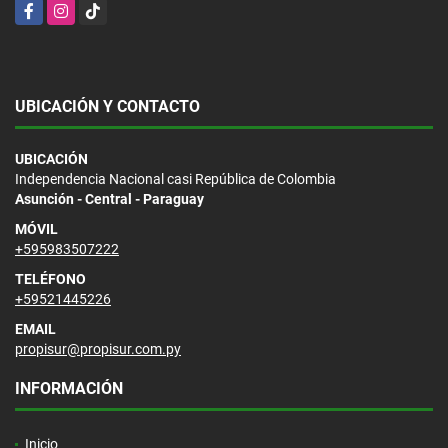
Facebook
Instagram
TikTok
UBICACIÓN Y CONTACTO
UBICACIÓN
Independencia Nacional casi República de Colombia
Asunción - Central - Paraguay
MÓVIL
+595983507222
TELÉFONO
+59521445226
EMAIL
propisur@propisur.com.py
INFORMACIÓN
Inicio